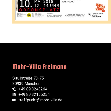
Mohr-Villa Freimann
Situlistraße 73-75
80939 München
+49 89 3243264
Telefon:
+49 89 32195354
Fax:
treffpunkt@mohr-villa.de
E-Mail: