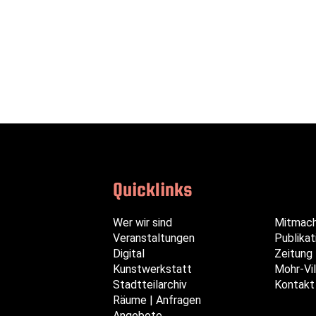
Quicklinks
Navigation
Navigation
Navigation
Wer wir sind
Mitmac
überspringen
überspringen
überspringen
Veranstaltungen
Publikat
Digital
Zeitung
Kunstwerkstatt
Mohr-Vil
Stadtteilarchiv
Kontakt
Räume | Anfragen
Angebote