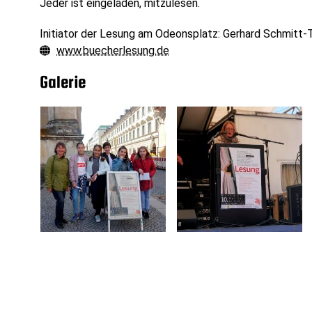
Jeder ist eingeladen, mitzulesen.
Initiator der Lesung am Odeonsplatz: Gerhard Schmitt-T
www.buecherlesung.de
Web:
Galerie