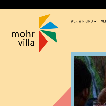
WER WIR SIND
VE
Mohr-Villa
Kultur für Respekt
Team
Verein
Geschichte
Publikationen