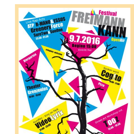
teilen
teilen
senden
Mail
senden