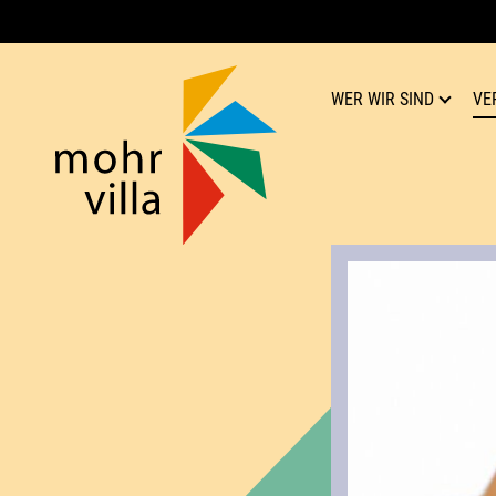
WER WIR SIND
VE
Mohr-Villa
Kultur für Respekt
Team
Verein
Geschichte
Publikationen