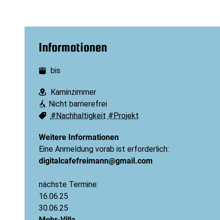
Informationen
bis
Datum:
Kaminzimmer
Ort:
Nicht barrierefrei
Barrierefreiheit:
#Nachhaltigkeit
#Projekt
Schlagworte:
Weitere Informationen
Eine Anmeldung vorab ist erforderlich:
digitalcafefreimann@gmail.com
nächste Termine:
16.06.25
30.06.25
Mohr-Villa