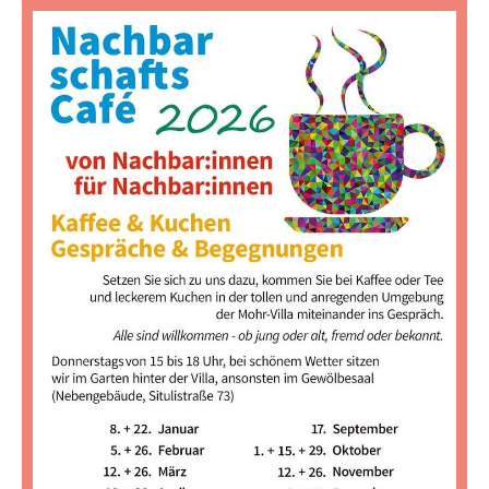
Twitter
Facebook
WhatsApp
E-
teilen
teilen
senden
Mail
senden