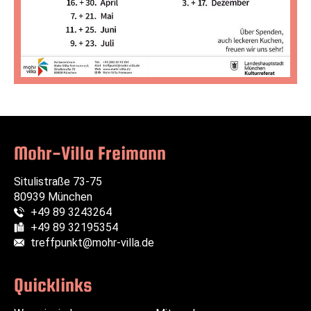
Mohr-Villa Freimann
Situlistraße 73-75
80939 München
+49 89 3243264
Telefon:
+49 89 32195354
Fax:
treffpunkt@mohr-villa.de
E-Mail:
Quicklinks