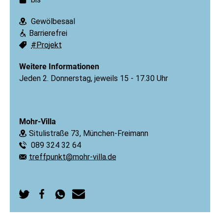
Datum:
Gewölbesaal
Ort:
Barrierefrei
Barrierefreiheit:
#Projekt
Schlagworte:
Weitere Informationen
Jeden 2. Donnerstag, jeweils 15 - 17.30 Uhr
Mohr-Villa
Situlistraße 73, München-Freimann
Ort:
089 324 32 64
Telefon:
treffpunkt@mohr-villa.de
E-Mail:
Auf
Auf
Per
Per